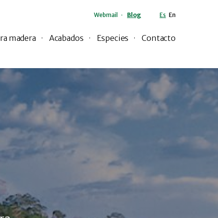
Webmail
Blog
Es
En
ra madera
Acabados
Especies
Contacto