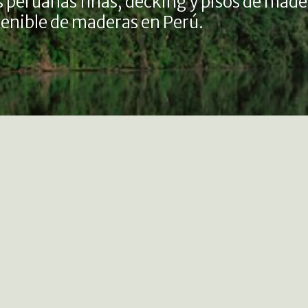
 peruanas finas, decking y pisos de made
stenible de maderas en Perú.