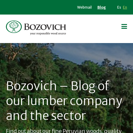
Webmail
Blog
Es
En
Bozovich – Blog of
our lumber company
and the sector
Find out about our fine Peruvian woods, quality