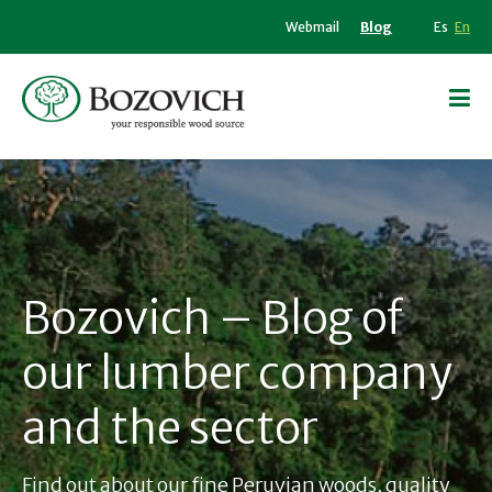
Webmail
Blog
Es
En
Bozovich – Blog of
our lumber company
and the sector
Find out about our fine Peruvian woods, quality