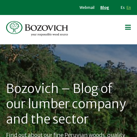
Webmail
Blog
Es
En
Bozovich – Blog of
our lumber company
and the sector
Find out about our fine Peruvian woods, quality