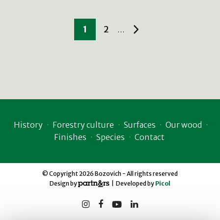
1
2
…
History
Forestry culture
Surfaces
Our wood
Finishes
Species
Contact
© Copyright 2026 Bozovich - All rights reserved
Design by
| Developed by
Picol