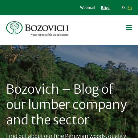
Webmail
Blog
Es
En
Bozovich – Blog of
our lumber company
and the sector
Find out about our fine Peruvian woods, quality