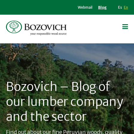
Webmail
Blog
Es
En
Bozovich – Blog of
our lumber company
and the sector
Find out about our fine Peruvian woods, quality