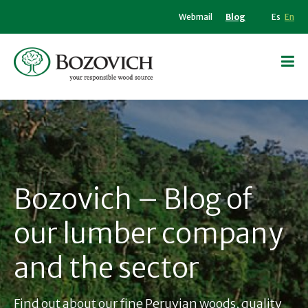
Webmail
Blog
Es
En
Bozovich – Blog of
our lumber company
and the sector
Find out about our fine Peruvian woods, quality