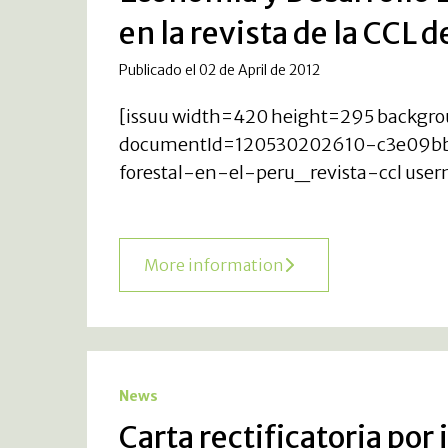
en la revista de la CCL de
Publicado el 02 de April de 2012
[issuu width=420 height=295 backg
documentId=120530202610-c3e09bb
forestal-en-el-peru_revista-ccl user
More information
News
Carta rectificatoria por