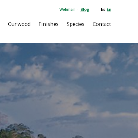
Webmail
Blog
Es
En
Our wood
Finishes
Species
Contact