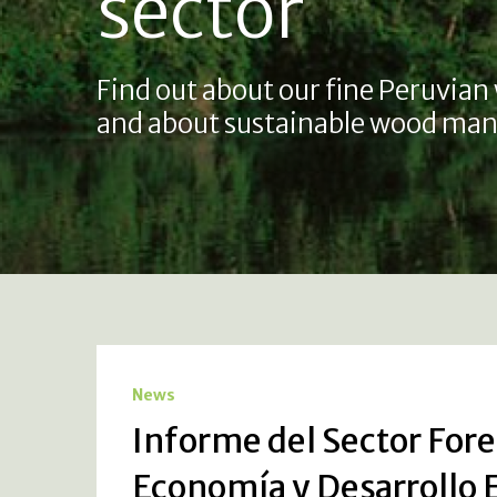
sector
Find out about our fine Peruvian
and about sustainable wood man
News
Informe del Sector Fores
Economía y Desarrollo E