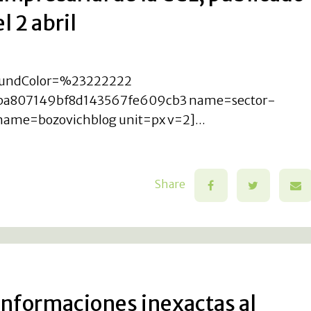
l 2 abril
roundColor=%23222222
a807149bf8d143567fe609cb3 name=sector-
name=bozovichblog unit=px v=2]...
Share
 informaciones inexactas al