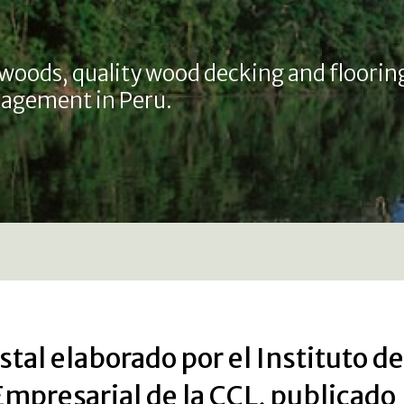
 woods, quality wood decking and floorin
agement in Peru.
tal elaborado por el Instituto de
mpresarial de la CCL, publicado