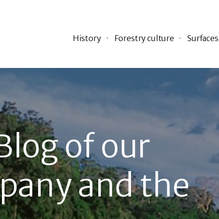
History
Forestry culture
Surfaces
Blog of our
pany and the