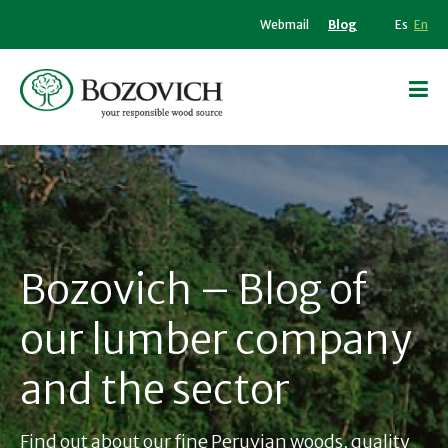
Webmail
Blog
Es
En
Bozovich – Blog of
our lumber company
and the sector
Find out about our fine Peruvian woods, quality