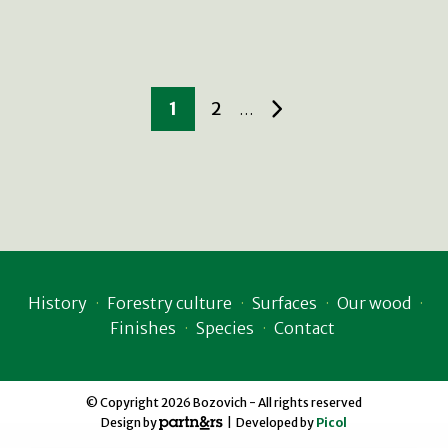
1
2
…
History
Forestry culture
Surfaces
Our wood
Finishes
Species
Contact
© Copyright 2026 Bozovich - All rights reserved
Design by
| Developed by
Picol