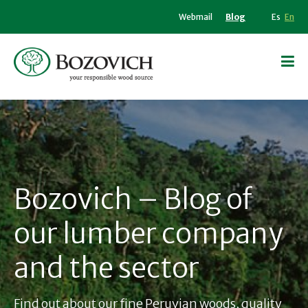
Webmail
Blog
Es
En
Bozovich – Blog of
our lumber company
and the sector
Find out about our fine Peruvian woods, quality