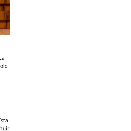
ca
solo
Esta
nuir