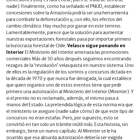
nadie). Finalmente, como ha señalado el PNUD, establecer
concesiones sobre la Amazonía podría ser una herramienta
para combatir la deforestación y, con ello, los efectos del
cambio climático. Hay mucho por ganar en este terreno.
Lamentablemente, parece que la solución para aumentar
nuestras exportaciones forestales pasa por importar primero
la burocracia forestal de Chile.
Velasco sigue penando en
Interior
El Ministerio del Interior amenaza las promociones
comerciales Más de 30 años después seguimos encontrando
rezagos de la ‘revolución’ velasquista en nuestro sistema. Uno
de ellos es la regulación de los sorteos y concursos dictada en
la década de 1970 y que nunca fue derogada, la cual establece
que quien organice uno de estos eventos tiene que pedir
primero una autorización al Ministerio del Interior (Mininter). Y
si el premio no es reclamado, además, el mismo pasa a
manos del Estado. La pretendida lógica de esta norma era que
el ministerio se asegure (nadie sabe cómo) de que este tipo de
concursos no eran estafas. Pero, por supuesto, esto se
convirtió en tan solo un trámite inútil más. Esta historia, sin
embargo, tiene un nuevo capítulo. Al Mininter se le ha
ocurrido que esa absurda autorización debería ser exigida