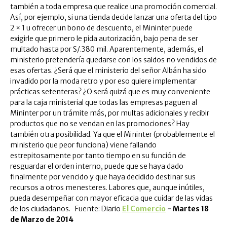
también a toda empresa que realice una promoción comercial.
Así, por ejemplo, si una tienda decide lanzar una oferta del tipo
2 × 1 u ofrecer un bono de descuento, el Mininter puede
exigirle que primero le pida autorización, bajo pena de ser
multado hasta por S/.380 mil. Aparentemente, además, el
ministerio pretendería quedarse con los saldos no vendidos de
esas ofertas. ¿Será que el ministerio del señor Albán ha sido
invadido por la moda retro y por eso quiere implementar
prácticas setenteras? ¿O será quizá que es muy conveniente
para la caja ministerial que todas las empresas paguen al
Mininter por un trámite más, por multas adicionales y recibir
productos que no se vendan en las promociones? Hay
también otra posibilidad. Ya que el Mininter (probablemente el
ministerio que peor funciona) viene fallando
estrepitosamente por tanto tiempo en su función de
resguardar el orden interno, puede que se haya dado
finalmente por vencido y que haya decidido destinar sus
recursos a otros menesteres. Labores que, aunque inútiles,
pueda desempeñar con mayor eficacia que cuidar de las vidas
de los ciudadanos. Fuente: Diario
El Comercio
- Martes 18
de Marzo de 2014