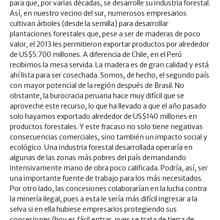
para que, por varias décadas, se desarrolle su industria forestal.
Así, en nuestro vecino del sur, numerosos empresarios
cultivan árboles (desde la semilla) para desarrollar
plantaciones forestales que, pese a ser de maderas de poco
valor, el 2013 les permitieron exportar productos por alrededor
de US$5.700 millones.
A diferencia de Chile, en el Perú
recibimos la mesa servida. La madera es de gran calidad y está
ahí lista para ser cosechada. Somos, de hecho, el segundo país
con mayor potencial de la región después de Brasil. No
obstante, la burocracia peruana hace muy difícil que se
aproveche este recurso, lo que ha llevado a que el año pasado
solo hayamos exportado alrededor de US$140 millones en
productos forestales. Y este fracaso no solo tiene negativas
consecuencias comerciales, sino también un impacto social y
ecológico. Una industria forestal desarrollada operaría en
algunas de las zonas más pobres del país demandando
intensivamente mano de obra poco calificada. Podría, así, ser
una importante fuente de trabajo para los más necesitados.
Por otro lado, las concesiones colaborarían en la lucha contra
la minería ilegal, pues a esta le sería más difícil ingresar a la
selva si en ella hubiese empresarios protegiendo sus
concesiones (hoy es fácil entrar, pues se trata de tierra de