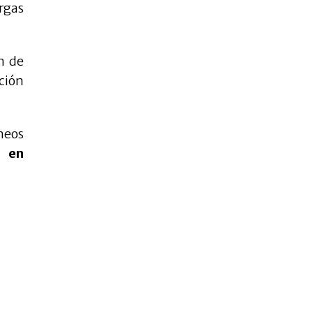
rgas
n de
ción
neos
s en