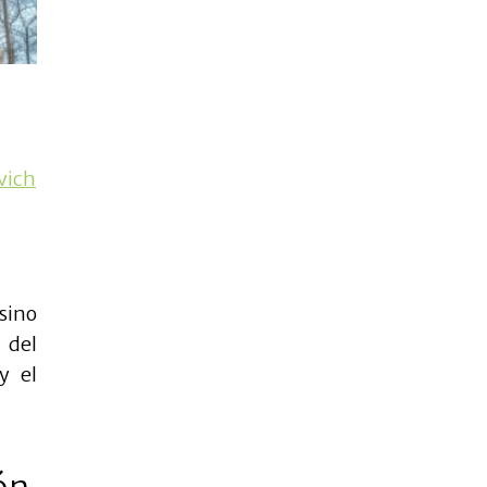
vich
 sino
 del
y el
ón