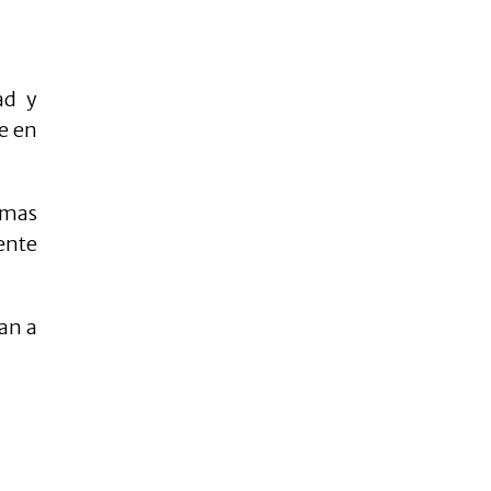
ad y
e en
emas
ente
an a