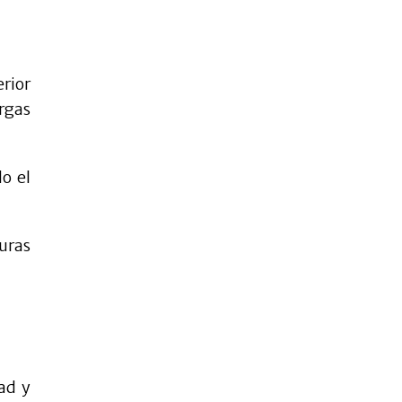
rior
rgas
o el
uras
ad y