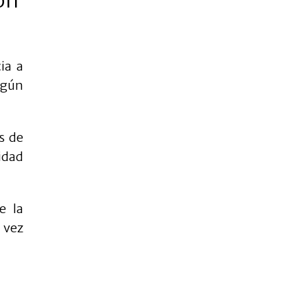
ia a
egún
s de
sidad
e la
 vez