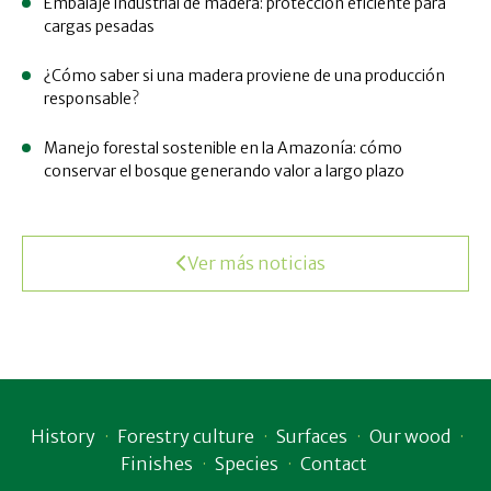
Embalaje industrial de madera: protección eficiente para
cargas pesadas
¿Cómo saber si una madera proviene de una producción
responsable?
Manejo forestal sostenible en la Amazonía: cómo
conservar el bosque generando valor a largo plazo
Ver más noticias
History
Forestry culture
Surfaces
Our wood
Finishes
Species
Contact