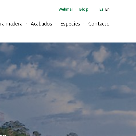
Webmail
Blog
Es
En
ra madera
Acabados
Especies
Contacto