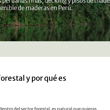
 peruanas finas, decking y pisos de made
stenible de maderas en Perú.
forestal y por qué es
ntro del sector forestal, es natural que quieras