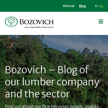
Webmail
Blog
Es
En
Bozovich – Blog of
our lumber company
and the sector
Find out about our fine Peruvian woods, quality