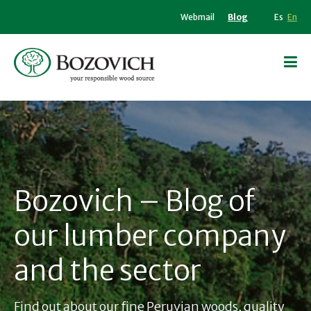
Webmail
Blog
Es
En
Bozovich – Blog of
our lumber company
and the sector
Find out about our fine Peruvian woods, quality