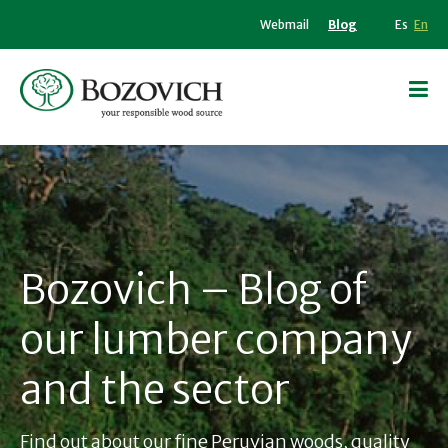
Webmail
Blog
Es
En
Bozovich – Blog of
our lumber company
and the sector
Find out about our fine Peruvian woods, quality