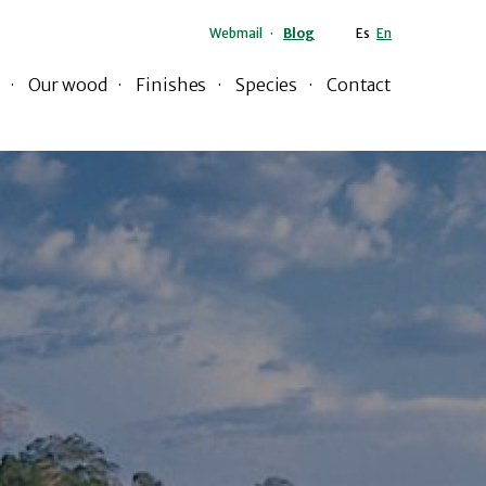
Webmail
Blog
Es
En
Our wood
Finishes
Species
Contact