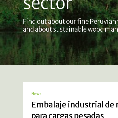
sector
Find out about our fine Peruvian
and about sustainable wood man
News
Embalaje industrial de 
para cargas pesadas