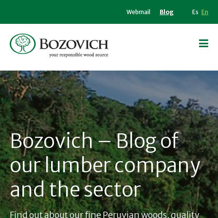
Webmail
Blog
Es
En
Bozovich – Blog of
our lumber company
and the sector
Find out about our fine Peruvian woods, quality